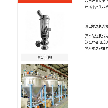
超声波摇摆筛
距离来产生非
真空输送机为
真空输送机分
送全程密闭式
物料输送解决
真空上料机