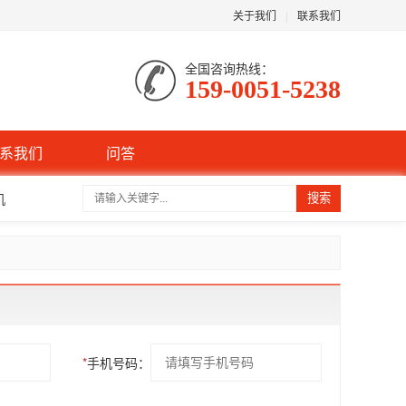
关于我们
|
联系我们
全国咨询热线：
159-0051-5238
系我们
问答
机
搜索
*
手机号码：