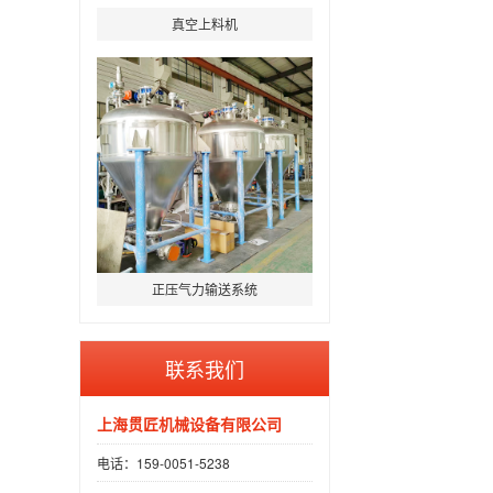
真空上料机
正压气力输送系统
联系我们
上海贯匠机械设备有限公司
电话：159-0051-5238